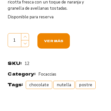
ricotta fresca con un toque de naranja y
granella de avellanas tostadas.
Disponible para reserva
Nutellapazza quantity
VER MÁS
SKU:
12
Category:
Focaccias
Tags:
chocolate
nutella
postre