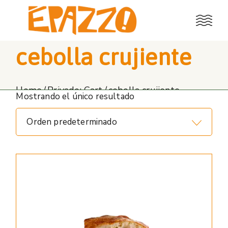
Skip
to
the
content
cebolla crujiente
Home
Privado: Cart
cebolla crujiente
Mostrando el único resultado
Orden predeterminado