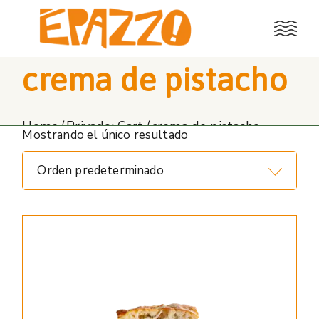
Skip
to
the
content
crema de pistacho
Home
Privado: Cart
crema de pistacho
Mostrando el único resultado
Orden predeterminado