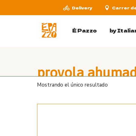
Skip
to
Delivery
Carrer de
the
content
È Pazzo
by Itali
provola ahuma
Mostrando el único resultado
Home
Privado: Cart
provola ahumad