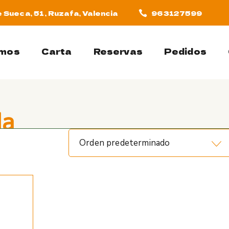
 Sueca, 51, Ruzafa, Valencia
963127599
amos
Carta
Reservas
Pedidos
da
Orden predeterminado
a