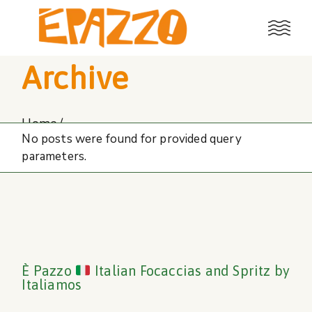
Skip
to
the
content
Archive
Home
No posts were found for provided query
parameters.
È Pazzo
Italian Focaccias and Spritz by
Italiamos