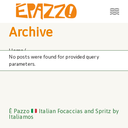
Skip
to
the
content
Archive
Home
No posts were found for provided query
parameters.
È Pazzo
Italian Focaccias and Spritz by
Italiamos